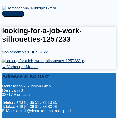
Zum
Inhalt
springen
Hauptmenü
looking-for-a-job-work-
silhouettes-1257233
Von
sekamp
/
9. Juni 2022
←
Vorheriger Medien
Adresse & Kontakt
Dentaltechnik Rudolph GmbH
Rennbahn 3
99817 Eisenach
Telefon: +49 (0) 36 91 / 21 10 89
Telefax: +49 (0) 36 91 / 88 83 76
E-Mail: kontak@dentaltechnik-rudolph.de