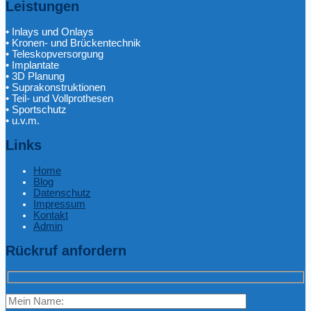
Leistungen
• Inlays und Onlays
• Kronen- und Brückentechnik
• Teleskopversorgung
• Implantate
• 3D Planung
• Suprakonstruktionen
• Teil- und Vollprothesen
• Sportschutz
• u.v.m.
Links
Home
Blog
Datenschutz
Impressum
Kontakt
Admin
Rückruf anfordern