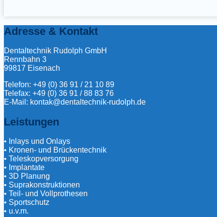
Adresse & Kontakt
Dentaltechnik Rudolph GmbH
Rennbahn 3
99817 Eisenach
Telefon: +49 (0) 36 91 / 21 10 89
Telefax: +49 (0) 36 91 / 88 83 76
E-Mail: kontak@dentaltechnik-rudolph.de
Leistungen
• Inlays und Onlays
• Kronen- und Brückentechnik
• Teleskopversorgung
• Implantate
• 3D Planung
• Suprakonstruktionen
• Teil- und Vollprothesen
• Sportschutz
• u.v.m.