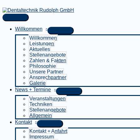
Zum
Inhalt
springen
Hauptmenü
Willkommen
Willkommen
Leistungen
Aktuelles
Stellenangebote
Zahlen & Fakten
Philosophie
Unsere Partner
Ansprechpartner
Galerie
News + Termine
Veranstaltungen
Techniken
Stellenangebote
Allgemein
Kontakt
Kontakt + Anfahrt
Impressum