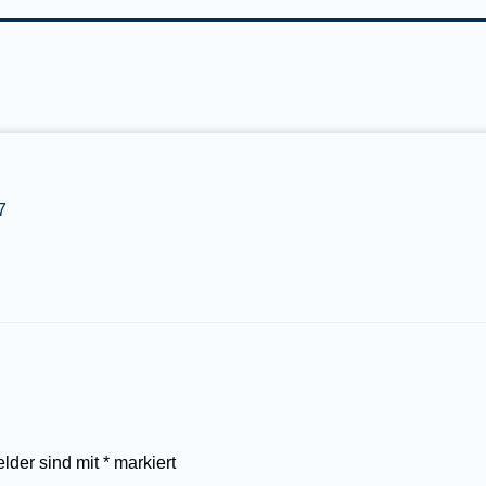
7
elder sind mit
*
markiert