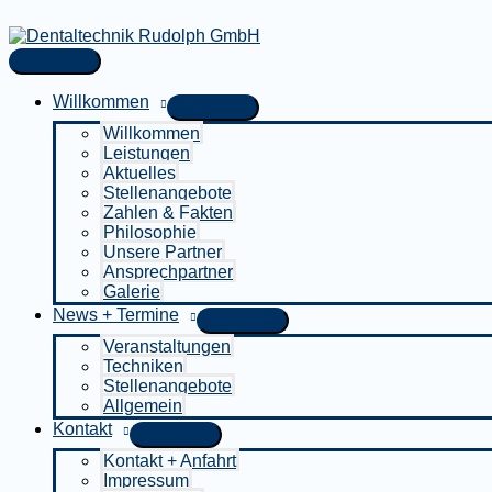
Zum
Inhalt
springen
Hauptmenü
Willkommen
Willkommen
Leistungen
Aktuelles
Stellenangebote
Zahlen & Fakten
Philosophie
Unsere Partner
Ansprechpartner
Galerie
News + Termine
Veranstaltungen
Techniken
Stellenangebote
Allgemein
Kontakt
Kontakt + Anfahrt
Impressum