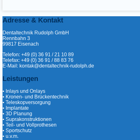
Adresse & Kontakt
Dentaltechnik Rudolph GmbH
Rennbahn 3
99817 Eisenach
Telefon: +49 (0) 36 91 / 21 10 89
Telefax: +49 (0) 36 91 / 88 83 76
E-Mail: kontak@dentaltechnik-rudolph.de
Leistungen
• Inlays und Onlays
• Kronen- und Brückentechnik
• Teleskopversorgung
• Implantate
• 3D Planung
• Suprakonstruktionen
• Teil- und Vollprothesen
• Sportschutz
• u.v.m.