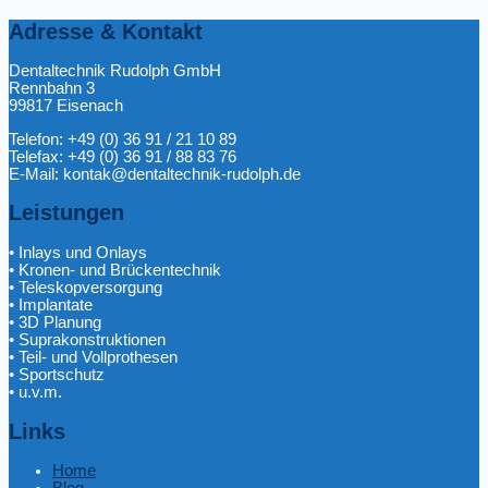
Adresse & Kontakt
Dentaltechnik Rudolph GmbH
Rennbahn 3
99817 Eisenach
Telefon: +49 (0) 36 91 / 21 10 89
Telefax: +49 (0) 36 91 / 88 83 76
E-Mail: kontak@dentaltechnik-rudolph.de
Leistungen
• Inlays und Onlays
• Kronen- und Brückentechnik
• Teleskopversorgung
• Implantate
• 3D Planung
• Suprakonstruktionen
• Teil- und Vollprothesen
• Sportschutz
• u.v.m.
Links
Home