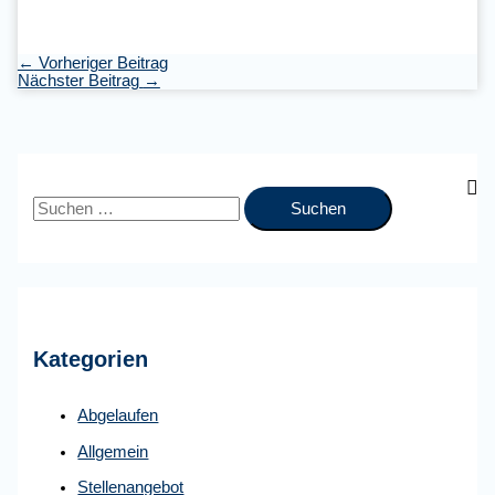
←
Vorheriger Beitrag
Nächster Beitrag
→
S
u
c
h
e
Kategorien
n
n
Abgelaufen
a
Allgemein
c
Stellenangebot
h