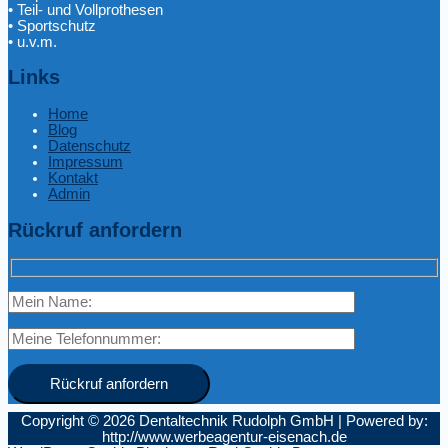
• Teil- und Vollprothesen
• Sportschutz
• u.v.m.
Links
Home
Blog
Datenschutz
Impressum
Kontakt
Admin
Rückruf anfordern
Copyright © 2026
Dentaltechnik Rudolph GmbH
|
Powered by:
http://www.werbeagentur-eisenach.de