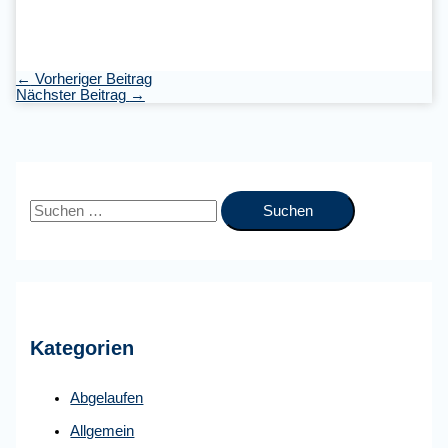
←
Vorheriger Beitrag
Nächster Beitrag
→
S
u
c
h
e
Kategorien
n
n
Abgelaufen
a
Allgemein
c