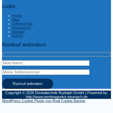
Links
Home
Blog
Datenschutz
Impressum
Kontakt
Admin
Rückruf anfordern
Copyright © 2026
Dentaltechnik Rudolph GmbH
|
Powered by:
http://www.werbeagentur-eisenach.de
WordPress Cookie Plugin von Real Cookie Banner