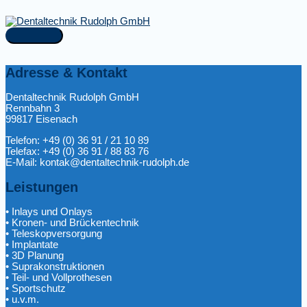
Zum
Inhalt
springen
Hauptmenü
Adresse & Kontakt
Dentaltechnik Rudolph GmbH
Rennbahn 3
99817 Eisenach
Telefon: +49 (0) 36 91 / 21 10 89
Telefax: +49 (0) 36 91 / 88 83 76
E-Mail: kontak@dentaltechnik-rudolph.de
Leistungen
• Inlays und Onlays
• Kronen- und Brückentechnik
• Teleskopversorgung
• Implantate
• 3D Planung
• Suprakonstruktionen
• Teil- und Vollprothesen
• Sportschutz
• u.v.m.